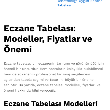
Yönetmeliğe Uygun Eczane
Tabelası
Eczane Tabelası:
Modeller, Fiyatlar ve
Önemi
Eczane tabelası, bir eczanenin tanıtımı ve görünürlüğü için
önemli bir unsurdur. Hem hastaların kolaylıkla bulabilmesi
hem de eczanenin profesyonel bir imaj sergilemesi
açısından tabela seçimi ve tasarımı büyük bir öneme
sahiptir. Bu yazıda, eczane tabelası modelleri, fiyatları ve
önemi hakkında bilgi vereceğiz.
Eczane Tabelası Modelleri