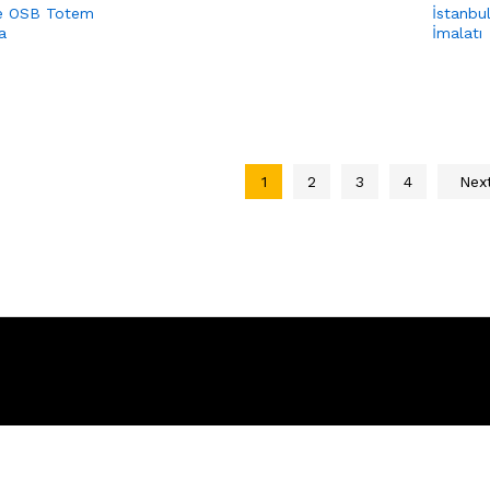
e OSB Totem
İstanbu
a
İmalatı
1
2
3
4
Nex