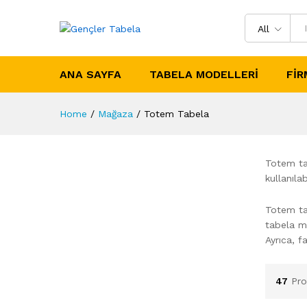
All
ANA SAYFA
TABELA MODELLERI
FIR
Home
/
Mağaza
/
Totem Tabela
Totem tab
kullanıla
Totem tab
tabela mo
Ayrıca, f
47
Pro