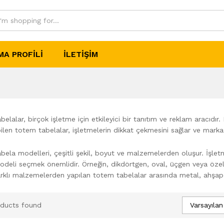
MA PROFILI
İLETIŞIM
elalar, birçok işletme için etkileyici bir tanıtım ve reklam aracı
bilen totem tabelalar, işletmelerin dikkat çekmesini sağlar ve marka bili
ela modelleri, çeşitli şekil, boyut ve malzemelerden oluşur. İşletm
deli seçmek önemlidir. Örneğin, dikdörtgen, oval, üçgen veya özell
arklı malzemelerden yapılan totem tabelalar arasında metal, ahşap,
Varsayılan
ducts found