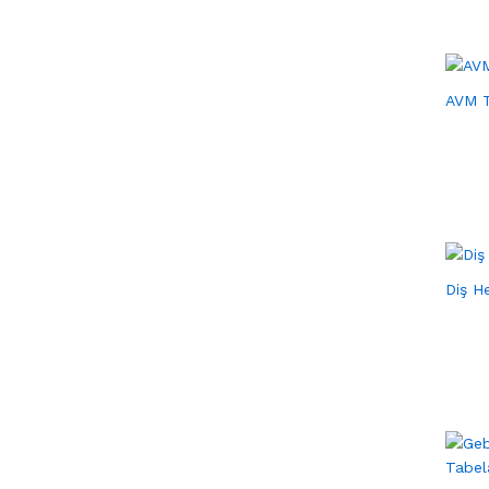
AVM 
Diş H