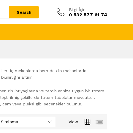
Bilgi İçin
Search
0 532 577 61 74
dır. Hem iç mekanlarda hem de dış mekanlarda
nirliğini artırır.
enizin ihtiyaçlarına ve tercihlerinize uygun bir totem
eştirilmiş şekillerde totem tabelalar mevcuttur.
 cam veya pleksi gibi seçenekler bulunur.
 Sıralama
View