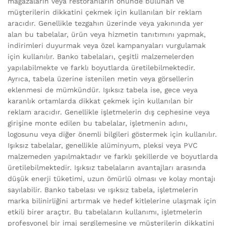
mağazaların veya restoranların önünde bulunan ve
müşterilerin dikkatini çekmek için kullanılan bir reklam
aracıdır. Genellikle tezgahın üzerinde veya yakınında yer
alan bu tabelalar, ürün veya hizmetin tanıtımını yapmak,
indirimleri duyurmak veya özel kampanyaları vurgulamak
için kullanılır. Banko tabelaları, çeşitli malzemelerden
yapılabilmekte ve farklı boyutlarda üretilebilmektedir.
Ayrıca, tabela üzerine istenilen metin veya görsellerin
eklenmesi de mümkündür. Işıksız tabela ise, gece veya
karanlık ortamlarda dikkat çekmek için kullanılan bir
reklam aracıdır. Genellikle işletmelerin dış cephesine veya
girişine monte edilen bu tabelalar, işletmenin adını,
logosunu veya diğer önemli bilgileri göstermek için kullanılır.
Işıksız tabelalar, genellikle alüminyum, pleksi veya PVC
malzemeden yapılmaktadır ve farklı şekillerde ve boyutlarda
üretilebilmektedir. Işıksız tabelaların avantajları arasında
düşük enerji tüketimi, uzun ömürlü olması ve kolay montajı
sayılabilir. Banko tabelası ve ışıksız tabela, işletmelerin
marka bilinirliğini artırmak ve hedef kitlelerine ulaşmak için
etkili birer araçtır. Bu tabelaların kullanımı, işletmelerin
profesyonel bir imaj sergilemesine ve müşterilerin dikkatini