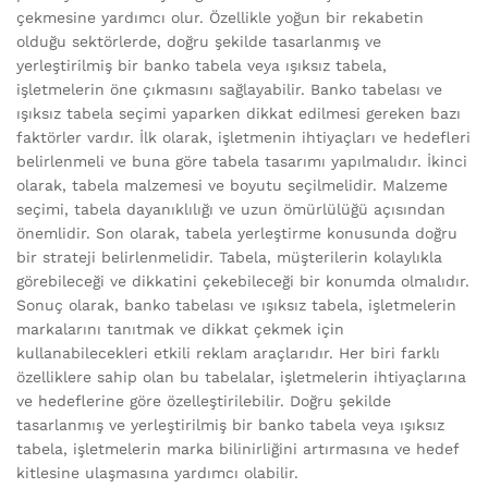
çekmesine yardımcı olur. Özellikle yoğun bir rekabetin
olduğu sektörlerde, doğru şekilde tasarlanmış ve
yerleştirilmiş bir banko tabela veya ışıksız tabela,
işletmelerin öne çıkmasını sağlayabilir. Banko tabelası ve
ışıksız tabela seçimi yaparken dikkat edilmesi gereken bazı
faktörler vardır. İlk olarak, işletmenin ihtiyaçları ve hedefleri
belirlenmeli ve buna göre tabela tasarımı yapılmalıdır. İkinci
olarak, tabela malzemesi ve boyutu seçilmelidir. Malzeme
seçimi, tabela dayanıklılığı ve uzun ömürlülüğü açısından
önemlidir. Son olarak, tabela yerleştirme konusunda doğru
bir strateji belirlenmelidir. Tabela, müşterilerin kolaylıkla
görebileceği ve dikkatini çekebileceği bir konumda olmalıdır.
Sonuç olarak, banko tabelası ve ışıksız tabela, işletmelerin
markalarını tanıtmak ve dikkat çekmek için
kullanabilecekleri etkili reklam araçlarıdır. Her biri farklı
özelliklere sahip olan bu tabelalar, işletmelerin ihtiyaçlarına
ve hedeflerine göre özelleştirilebilir. Doğru şekilde
tasarlanmış ve yerleştirilmiş bir banko tabela veya ışıksız
tabela, işletmelerin marka bilinirliğini artırmasına ve hedef
kitlesine ulaşmasına yardımcı olabilir.