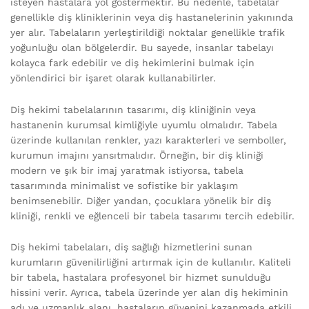
isteyen hastalara yol göstermektir. Bu nedenle, tabelalar
genellikle diş kliniklerinin veya diş hastanelerinin yakınında
yer alır. Tabelaların yerleştirildiği noktalar genellikle trafik
yoğunluğu olan bölgelerdir. Bu sayede, insanlar tabelayı
kolayca fark edebilir ve diş hekimlerini bulmak için
yönlendirici bir işaret olarak kullanabilirler.
Diş hekimi tabelalarının tasarımı, diş kliniğinin veya
hastanenin kurumsal kimliğiyle uyumlu olmalıdır. Tabela
üzerinde kullanılan renkler, yazı karakterleri ve semboller,
kurumun imajını yansıtmalıdır. Örneğin, bir diş kliniği
modern ve şık bir imaj yaratmak istiyorsa, tabela
tasarımında minimalist ve sofistike bir yaklaşım
benimsenebilir. Diğer yandan, çocuklara yönelik bir diş
kliniği, renkli ve eğlenceli bir tabela tasarımı tercih edebilir.
Diş hekimi tabelaları, diş sağlığı hizmetlerini sunan
kurumların güvenilirliğini artırmak için de kullanılır. Kaliteli
bir tabela, hastalara profesyonel bir hizmet sunulduğu
hissini verir. Ayrıca, tabela üzerinde yer alan diş hekiminin
adı ve uzmanlık alanı, hastaların güvenini kazanmada etkili