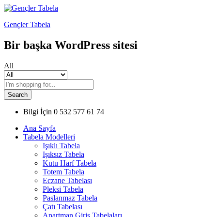
Gençler Tabela
Bir başka WordPress sitesi
All
Search
Bilgi İçin
0 532 577 61 74
Ana Sayfa
Tabela Modelleri
Işıklı Tabela
Işıksız Tabela
Kutu Harf Tabela
Totem Tabela
Eczane Tabelası
Pleksi Tabela
Paslanmaz Tabela
Çatı Tabelası
Apartman Giriş Tabelaları